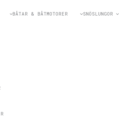
BÅTAR & BÅTMOTORER
SNÖSLUNGOR
R
ER