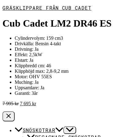
GRÄSKLIPPARE FRÅN CUB CADET
Cub Cadet LM2 DR46 ES
Cylindervolym: 159 cm3
Drivkälla: Bensin 4-takt
Drivning: Ja
Effekt: 2,5kW
Elstart: Ja
Klippbredd cm: 46
Klipphöjd max: 2,8-9,2 mm
Motor: OHV 55ES
Muching: Ja
Uppsamlare: Ja
Garanti: 3år
Det
Det
7 995
kr
7 695
kr
ursprungliga
nuvarande
priset
priset
var:
är:
7
7
SNÖSKOTRAR
995 kr.
695 kr.