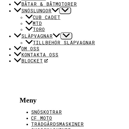
BÅTAR & BÅTMOTORER
SNÖSLUNGOR
CUB CADET
MTD
TORO
SLÄPVAGNAR
TILLBEHÖR SLÄPVAGNAR
OM OSS
KONTAKTA OSS
BLOCKET
Meny
SNÖSKOTRAR
CF MOTO
TRÄDGÅRDSMASKINER