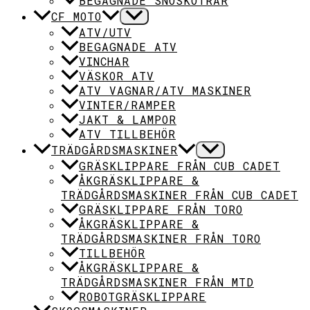
BEGAGNADE SNÖSKOTRAR
CF MOTO
ATV/UTV
BEGAGNADE ATV
VINCHAR
VÄSKOR ATV
ATV VAGNAR/ATV MASKINER
VINTER/RAMPER
JAKT & LAMPOR
ATV TILLBEHÖR
TRÄDGÅRDSMASKINER
GRÄSKLIPPARE FRÅN CUB CADET
ÅKGRÄSKLIPPARE &
TRÄDGÅRDSMASKINER FRÅN CUB CADET
GRÄSKLIPPARE FRÅN TORO
ÅKGRÄSKLIPPARE &
TRÄDGÅRDSMASKINER FRÅN TORO
TILLBEHÖR
ÅKGRÄSKLIPPARE &
TRÄDGÅRDSMASKINER FRÅN MTD
ROBOTGRÄSKLIPPARE