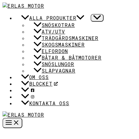
HOPPA
TILL
ALLA PRODUKTER
INNEHÅLL
SNÖSKOTRAR
ATV/UTV
TRÄDGÅRDSMASKINER
SKOGSMASKINER
ELFORDON
BÅTAR & BÅTMOTORER
SNÖSLUNGOR
SLÄPVAGNAR
OM OSS
BLOCKET
KONTAKTA OSS