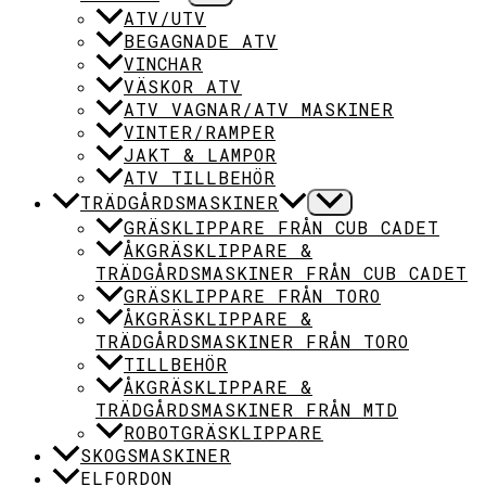
ATV/UTV
BEGAGNADE ATV
VINCHAR
VÄSKOR ATV
ATV VAGNAR/ATV MASKINER
VINTER/RAMPER
JAKT & LAMPOR
ATV TILLBEHÖR
TRÄDGÅRDSMASKINER
GRÄSKLIPPARE FRÅN CUB CADET
ÅKGRÄSKLIPPARE &
TRÄDGÅRDSMASKINER FRÅN CUB CADET
GRÄSKLIPPARE FRÅN TORO
ÅKGRÄSKLIPPARE &
TRÄDGÅRDSMASKINER FRÅN TORO
TILLBEHÖR
ÅKGRÄSKLIPPARE &
TRÄDGÅRDSMASKINER FRÅN MTD
ROBOTGRÄSKLIPPARE
SKOGSMASKINER
ELFORDON