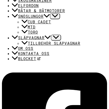
SKOGSMASKINER
ELFORDON
BÅTAR & BÅTMOTORER
SNÖSLUNGOR
CUB CADET
MTD
TORO
SLÄPVAGNAR
TILLBEHÖR SLÄPVAGNAR
OM OSS
KONTAKTA OSS
BLOCKET