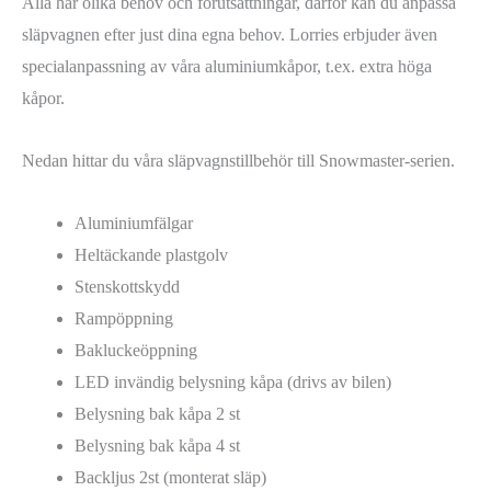
Alla har olika behov och förutsättningar, därför kan du anpassa
släpvagnen efter just dina egna behov. Lorries erbjuder även
specialanpassning av våra aluminiumkåpor, t.ex. extra höga
kåpor.
Nedan hittar du våra släpvagnstillbehör till Snowmaster-serien.
Aluminiumfälgar
Heltäckande plastgolv
Stenskottskydd
Rampöppning
Bakluckeöppning
LED invändig belysning kåpa (drivs av bilen)
Belysning bak kåpa 2 st
Belysning bak kåpa 4 st
Backljus 2st (monterat släp)