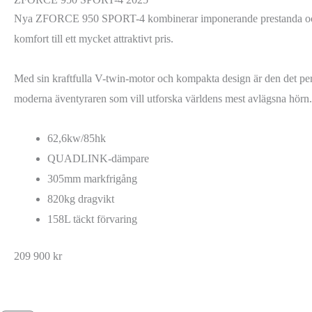
Nya ZFORCE 950 SPORT-4 kombinerar imponerande prestanda oc
komfort till ett mycket attraktivt pris.
Med sin kraftfulla V-twin-motor och kompakta design är den det per
moderna äventyraren som vill utforska världens mest avlägsna hörn.
62,6kw/85hk
QUADLINK-dämpare
305mm markfrigång
820kg dragvikt
158L täckt förvaring
209 900
kr